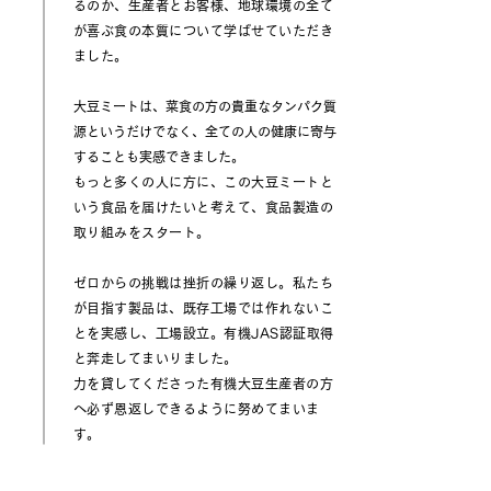
るのか、生産者とお客様、地球環境の全て
が喜ぶ食の本質について学ばせていただき
ました。
大豆ミートは、菜食の方の貴重なタンパク質
源というだけでなく、全ての人の健康に寄与
することも実感できました。
もっと多くの人に方に、この大豆ミートと
いう食品を届けたいと考えて、食品製造の
取り組みをスタート。
ゼロからの挑戦は挫折の繰り返し。私たち
が目指す製品は、既存工場では作れないこ
とを実感し、工場設立。有機JAS認証取得
と奔走してまいりました。
力を貸してくださった有機大豆生産者の方
へ必ず恩返しできるように努めてまいま
す。